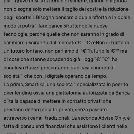
pià ‘¹ grave crisi strutturale di sempre, quindi in agenda
non bisogna solo mettere il taglio dei costi e la riduzione
degli sportelli. Bisogna pensare a quale offerta e in quale
modo si potrà ‘ fare banca sfruttando le nuove
tecnologie, perché quelle che non saranno in grado di
cambiare usciranno dal mercato”€’. ”€’œNon si tratta di
un futuro lontano, non parliamo di ”€’˜futuribile”€’™ ma
di cose che stanno accadendo già ‘ oggi”€’ ”€’“ ha
concluso Ruozzi presentando due casi concreti di
società ‘ che con il digitale operano da tempo.
La prima, Smartika, una società ‘ specializzata in peer to
peer lending ossia una piattaforma autorizzata da Banca
d’Italia capace di mettere in contatto privati che
prestano denaro ad altri privati, senza passare
attraverso i canali tradizionali. La seconda Advise Only, è
fatta di consulenti finanziari che assistono i clienti nelle