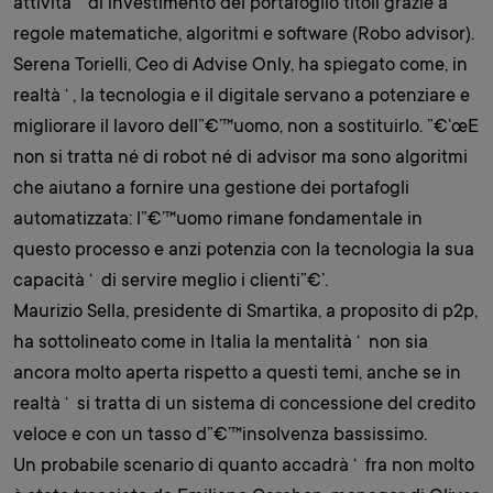
attività ‘ di investimento del portafoglio titoli grazie a
regole matematiche, algoritmi e software (Robo advisor).
Serena Torielli, Ceo di Advise Only, ha spiegato come, in
realtà ‘ , la tecnologia e il digitale servano a potenziare e
migliorare il lavoro dell”€’™uomo, non a sostituirlo. ”€’œE
non si tratta né di robot né di advisor ma sono algoritmi
che aiutano a fornire una gestione dei portafogli
automatizzata: l”€’™uomo rimane fondamentale in
questo processo e anzi potenzia con la tecnologia la sua
capacità ‘ di servire meglio i clienti”€’.
Maurizio Sella, presidente di Smartika, a proposito di p2p,
ha sottolineato come in Italia la mentalità ‘ non sia
ancora molto aperta rispetto a questi temi, anche se in
realtà ‘ si tratta di un sistema di concessione del credito
veloce e con un tasso d”€’™insolvenza bassissimo.
Un probabile scenario di quanto accadrà ‘ fra non molto