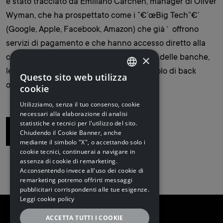
è stato tracciato da Emiliano Carchen, manager di Oliver
Wyman, che ha prospettato come i ”€’œBig Tech”€’
(Google, Apple, Facebook, Amazon) che già ‘ offrono
servizi di pagamento e che hanno accesso diretto alla
×
clientela, saranno i principali concorrenti delle banche,
le quali non dovranno farsi relegare al ruolo di back
Questo sito web utilizza
ITALIAN
office, pena un forte ridimensionamento.
cookie
ITALIAN
Utilizziamo, senza il tuo consenso, cookie
necessari alla elaborazione di analisi
ENGLISH
statistiche e tecnici per l'utilizzo del sito.
Torna alla lista
Chiudendo il Cookie Banner, anche
mediante il simbolo "X", o accettando solo i
cookie tecnici, continuerai a navigare in
assenza di cookie di remarketing.
Acconsentendo invece all'uso dei cookie di
remarketing potremo offrirti messaggi
pubblicitari corrispondenti alle tue esigenze.
Leggi cookie policy
ACCETTA TUTTI I COOKIE