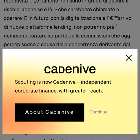
redditività ‘ . Le banche non sono in grado di gestire il
rischio, anche se è là ‘¬ che sarebbero chiamate a
operare. E in futuro, con la digitalizzazione e l”€’™arrivo
di nuove piattaforme lending, non potranno pià ‘¹
nemmeno contare su parte delle commissioni che oggi
percepiscono a causa della concorrenza derivante dai
nuovi big tech. Proprio ciò comporterà ‘ l’esigenza di
rivedere il modello di business costringendo gli istituti a
scelte di specializzazione d’offerta e di segmentazione
della clientela”€’.
Scouting is now Cadenive – independent
Roberto Ruozzi professore emerito dell”€’™Università ‘
corporate finance, with greater reach.
Bocconi, che ha moderato il convegno, nella sua
introduzione, riprendendo il tema della redditività ‘ , ha
About Cadenive
Continue
ribadito: ”€’œà ‘ˆ da questo che dipende tutto e bisogna
prendere coscienza che la crisi delle banche non è un
fatto congiunturale. Queste ultime sono al centro della