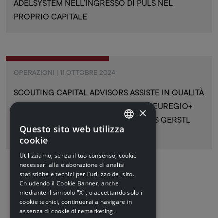
ADELSYSTEM NELL’INGRESSO DI PULS NEL
PROPRIO CAPITALE
OPERAZIONI | 11 OTTOBRE 2024
SCOUTING CAPITAL ADVISORS ASSISTE IN QUALITÀ
DI ADVISOR IL FONDO IMMOBILIARE EUREGIO+
×
TURISMO NELL’INVESTIMENTO IN “DAS GERSTL
Questo sito web utilizza
ITALIAN
FAMILY RETREAT” SUL LAGO DI RESIA
cookie
ITALIAN
Utilizziamo, senza il tuo consenso, cookie
necessari alla elaborazione di analisi
ENGLISH
statistiche e tecnici per l'utilizzo del sito.
Chiudendo il Cookie Banner, anche
mediante il simbolo "X", o accettando solo i
1
2
3
4
5
cookie tecnici, continuerai a navigare in
assenza di cookie di remarketing.