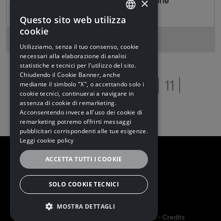
×
nell'operazione di acquisizione
Questo sito web utilizza
ITALIAN
cookie
€ 3,75 MLN
ITALIAN
Utilizziamo, senza il tuo consenso, cookie
necessari alla elaborazione di analisi
ENGLISH
statistiche e tecnici per l'utilizzo del sito.
Chiudendo il Cookie Banner, anche
1
…
7
8
9
10
11
mediante il simbolo "X", o accettando solo i
cookie tecnici, continuerai a navigare in
assenza di cookie di remarketing.
Acconsentendo invece all'uso dei cookie di
remarketing potremo offrirti messaggi
pubblicitari corrispondenti alle tue esigenze.
Leggi cookie policy
ACCETTA TUTTI I COOKIE
SOLO COOKIE TECNICI
Follow us
MOSTRA DETTAGLI
5I&PARTNERS S.P.A. | P.I. 02173160348 -
Credits