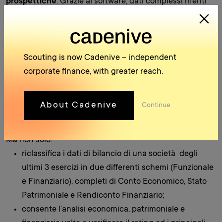
prospettiche
. Grazie al software, dati complessi riferiti
all’azienda e al settore sono resi semplici e intuitivi per
consentire di prendere decisioni certe in tempi brevi.
Il software supporta, attraverso il calcolo degli indici di
allerta, l’implementazione dell’adeguato assetto
Scouting is now Cadenive – independent
organizzativo richiesto dal “˜Nuovo Codice delle Crisi
corporate finance, with greater reach.
e dell’Insolvenza’ (pubblicato con D.L. n. 14 del
12/01/2019) e che riforma in modo organico ed unitario
About Cadenive
Continue
la materia delle procedure concorsuali e della crisi da
sovraindebitamento
.
Ma non solo:
riclassifica i dati di bilancio di una società degli
ultimi 3 esercizi in due differenti schemi (Funzionale
e Finanziario), completi di Conto Economico, Stato
Patrimoniale e Rendiconto Finanziario;
consente l’analisi economica, patrimoniale e