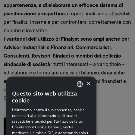
appartenenza, e di elaborare un efficace sistema di
pianificazione prospettica
; i report finali sono utilizzabili
per finalità interne e per confrontarsi correttamente con
banche e investitori.
I vantaggi dell’utilizzo di Finalyst sono ampi anche per
Advisor Industriali e Finanziari, Commercialisti,
Consulenti, Revisori, Sindaci o membri del collegio
sindacale di società
: tutti interessati – a vario titolo –
ad elaborare e formulare analisi di bilancio, dinamiche
×
economico-finanziarie, business plan, piani finanziari e
operazioni societarie straordinarie.
Questo sito web utilizza
ITALIAN
Clicca qui per visitare il sito finalyst.it.
cookie
ITALIAN
Utilizziamo, senza il tuo consenso, cookie
necessari alla elaborazione di analisi
ENGLISH
statistiche e tecnici per l'utilizzo del sito.
Torna alla lista
Chiudendo il Cookie Banner, anche
mediante il simbolo "X", o accettando solo i