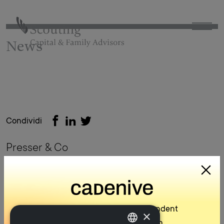
News
Condividi
Presser & Co
Torna alla lista
Scouting is now Cadenive – independent
×
corporate finance, with greater reach.