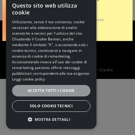
Questo sito web utilizza
ITALIAN
cookie
ITALIAN
About Cadenive
Continue
Utilizziamo, senza il tuo consenso, cookie
necessari alla elaborazione di analisi
ENGLISH
statistiche e tecnici per l'utilizzo del sito.
Chiudendo il Cookie Banner, anche
mediante il simbolo "X", o accettando solo i
cookie tecnici, continuerai a navigare in
assenza di cookie di remarketing.
Follow us
Acconsentendo invece all'uso dei cookie di
remarketing potremo offrirti messaggi
5I&PARTNERS S.P.A. | P.I. 02173160348 -
Credits
pubblicitari corrispondenti alle tue esigenze.
Leggi cookie policy
ACCETTA TUTTI I COOKIE
SOLO COOKIE TECNICI
MOSTRA DETTAGLI
STRETTAMENTE NECESSARI