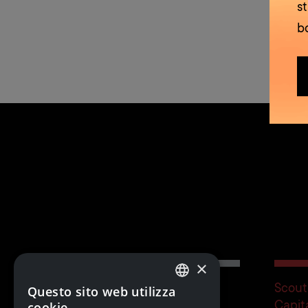
s
b
×
Scout
Questo sito web utilizza
Team
ITALIAN
Capit
cookie