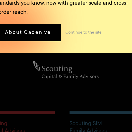
tandards you know, now with greater scale and cross-
order reach.
About Cadenive
Continue
to the site
ing
Scouting SIM
al Advisors
Family Advisors