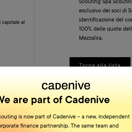
Scouting Spa Scouting
esclusivo dei soci di 
identificazione del c
 capitale al
100% delle quote dell
Mezzalira.
Torna alla lista
e advisor
We are part of Cadenive
couting is now
part of
Cadenive – a new, independent
orporate finance partnership. The same team and