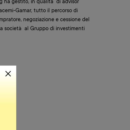
 ha gestito, in qualità di advisor
Sacemi-Gamar, tutto il percorso di
ompratore, negoziazione e cessione del
a società al Gruppo di investimenti