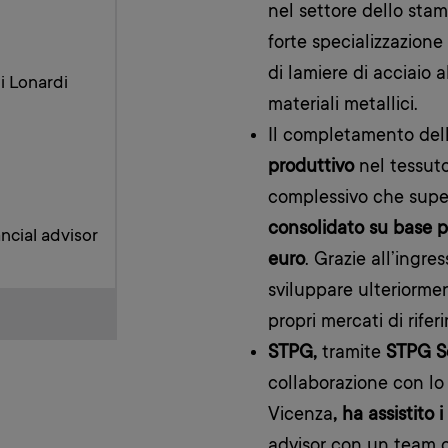
nel settore dello sta
forte specializzazione
di lamiere di acciaio a
di Lonardi
materiali metallici.
Il completamento dell
produttivo
nel tessuto
complessivo che supe
consolidato su base pr
ncial advisor
euro
. Grazie all’ingr
sviluppare ulteriormen
propri mercati di rifer
STPG,
tramite
STPG Sc
collaborazione con lo 
Vicenza
, ha assistito
advisor con un team