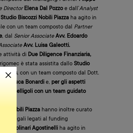
e Director
Elena Dal Pozzo
e dall’
Analyst
o
Studio Biscozzi Nobili Piazza
ha agito in
egale con un team composto dal
Partner
e
, dal
Senior Associate
Avv. Edoardo
Associate
Avv. Luisa Galeotti.
 attività di
Due Diligence Finanziaria,
Frigomec è stata assistita dallo
Studio
Partners
, con un team composto dal Dott.
Dott.
Luca Bonardi
e,
per gli aspetti
tudio Belligoli con un team guidato
ligoli.
ozzi Nobili Piazza
hanno inoltre curato
iari e legali legati al funding
udio Molinari Agostinelli
ha agito in