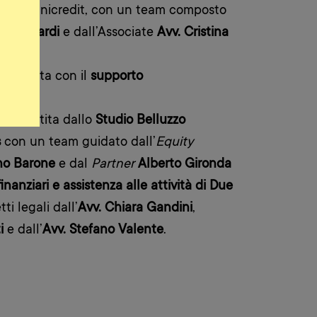
gale di Unicredit, con un team composto
o Leonardi
e dall’Associate
Avv. Cristina
ffettuata con il
supporto
t
.
ta assistita dallo
Studio Belluzzo
s
con un team guidato dall’
Equity
no Barone
e dal
Partner
Alberto Gironda
 finanziari e assistenza alle attività di Due
ti legali dall’
Avv. Chiara Gandini
,
i
e dall’
Avv. Stefano Valente
.