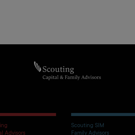
ing
Scouting SIM
al Advisors
Family Advisors