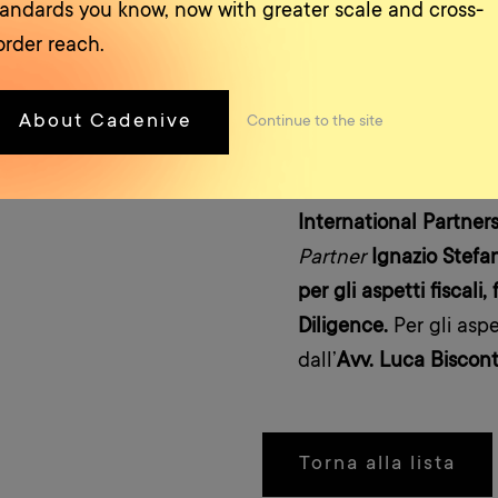
tandards you know, now with greater scale and cross-
qualità di Advisor le
order reach.
dal Partner
Avv. Marc
Cupolo.
L’operazione è stata e
About Cadenive
Continue
to the site
finanziario
di
UniCredi
Lonardi Claudio
è sta
International Partner
Partner
Ignazio Stefa
per gli aspetti fiscali,
Diligence.
Per gli aspet
dall’
Avv. Luca Biscont
Torna alla lista