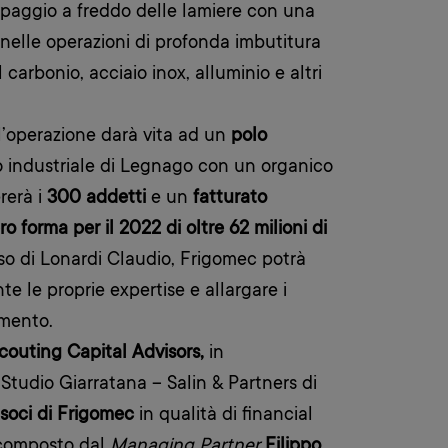
mpaggio a freddo delle lamiere con una
 nelle operazioni di profonda imbutitura
l carbonio, acciaio inox, alluminio e altri
’operazione darà vita ad un
polo
 industriale di Legnago con un organico
rerà i
300 addetti
e un
fatturato
o forma per il 2022 di oltre 62 milioni di
esso di Lonardi Claudio, Frigomec potrà
te le proprie expertise e allargare i
imento.
outing Capital Advisors,
in
Studio Giarratana – Salin & Partners di
 i soci di Frigomec
in qualità di financial
 composto dal
Managing Partner
Filippo