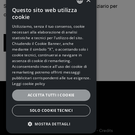
Scouting Spa ha agito come advisor finanziario per
Questo sito web utilizza
ITALIAN
conto di Emak Spa.
cookie
ITALIAN
Utilizziamo, senza il tuo consenso, cookie
necessari alla elaborazione di analisi
ENGLISH
statistiche e tecnici per l'utilizzo del sito.
Torna alla lista
Chiudendo il Cookie Banner, anche
mediante il simbolo "X", o accettando solo i
cookie tecnici, continuerai a navigare in
assenza di cookie di remarketing.
Acconsentendo invece all'uso dei cookie di
remarketing potremo offrirti messaggi
pubblicitari corrispondenti alle tue esigenze.
Leggi cookie policy
ACCETTA TUTTI I COOKIE
SOLO COOKIE TECNICI
Follow us
MOSTRA DETTAGLI
5I&PARTNERS S.P.A. | P.I. 02173160348 -
Credits