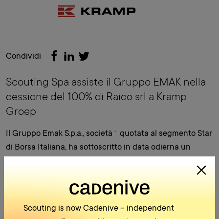
Condividi
Scouting Spa assiste il Gruppo EMAK nella
cessione del 100% di Raico srl a Kramp
Groep
Il Gruppo Emak S.p.a., società ‘ quotata al segmento Star
di Borsa Italiana, ha sottoscritto in data odierna un
accordo vincolate per la cessione del 100% del capitale
sociale di Raico S.r.l. a Kramp S.r.l., controllata italiana con
sede a Reggio Emilia del Kramp Groep, leader europeo
nella distribuzione di ricambi e accessori per il settore
Scouting is now Cadenive – independent
agricolo. Tale accordo prevede un corrispettivo di 5,5