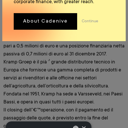
corporate finance, with greater reach.
milioni di euro.
Raico è una società ‘ specializzata nella distribuzione di
About Cadenive
Continue
componenti e accessori per trattori agricoli, macchine
industriali e movimento terra, con un fatturato pari a
circa 12,8 milioni di Euro, un Margine Operativo Lordo
pari a 0,5 milioni di euro e una posizione finanziaria netta
passiva di 0,7 milioni di euro al 31 dicembre 2017.
Kramp Groep è il pià ‘¹ grande distributore tecnico in
Europa che fornisce una gamma completa di prodotti e
servizi ai rivenditori e alle officine nei settori
dell’agricoltura, dell’orticoltura e della silvicoltura.
Fondata nel 1951, Kramp ha sede a Varsseveld, nei Paesi
Bassi, e opera in quasi tutti i paesi europei.
Il closing dell”€’™operazione, con il pagamento ed il
passaggio delle quote, è previsto entro la fine del
×
corrente mese di marzo.